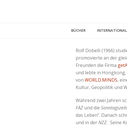
BÜCHER
INTERNATIONAL
Rolf Dobelli (1966) stud
promovierte an der glei
Freunden die Firma
getA
und lebte in Hongkong, 
von
WORLD.MINDS
, ei
Kultur, Geopolitik und W
Während zwei Jahren sch
FAZ
und die
Sonntagszeit
das Leben”. Danach sch
und in der
NZZ.
Seine K