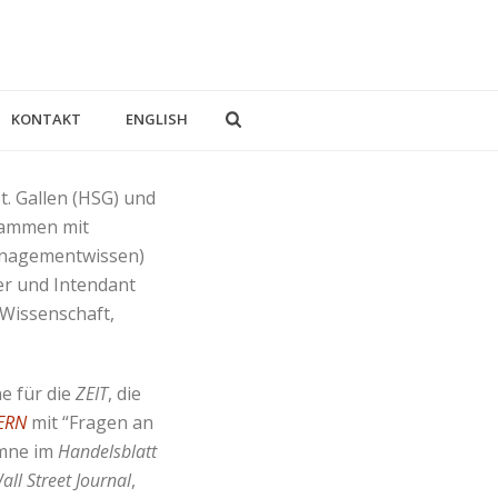
KONTAKT
ENGLISH
t. Gallen (HSG) und
usammen mit
anagementwissen)
der und Intendant
 Wissenschaft,
e für die
ZEIT
, die
ERN
mit “Fragen an
umne im
Handelsblatt
all Street Journal
,