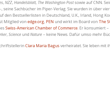
es
,
NZZ
,
Handelsblatt, The Washington Post
sowie auf CNN. Se
, seine Sachbücher im Piper-Verlag. Sie wurden in über vie
uf den Bestsellerlisten in Deutschland, U.K., Irland, Hong K
ist Mitglied von
edge.org
,
PEN
und wirkt im Board von
The S
des
Swiss-American Chamber of Commerce
. Er konsumiert 
rker
,
Science
und
Nature
– keine News. Dafür umso mehr Büc
chriftstellerin
Clara Maria Bagus
verheiratet. Sie leben mit 