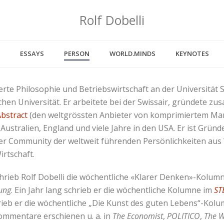
Rolf Dobelli
ESSAYS
PERSON
WORLD.MINDS
KEYNOTES
ierte Philosophie und Betriebswirtschaft an der Universität S
chen Universität. Er arbeitete bei der Swissair, gründete z
bstract
(den weltgrössten Anbieter von komprimiertem M
Australien, England und viele Jahre in den USA. Er ist Grün
ner Community der weltweit führenden Persönlichkeiten aus
irtschaft.
rieb Rolf Dobelli die wöchentliche «Klarer Denken»-Kolumn
ung
. Ein Jahr lang schrieb er die wöchentliche Kolumne im
ST
rieb er die wöchentliche „Die Kunst des guten Lebens“-Kol
ommentare erschienen u. a. in
The Economist
,
POLITICO
,
The W