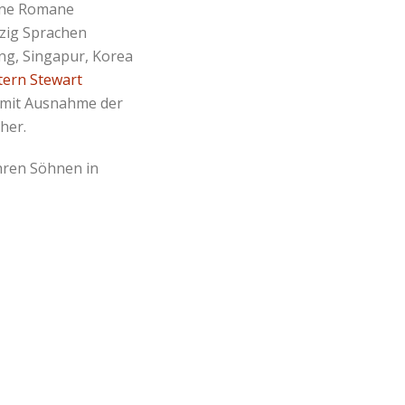
ine Romane
rzig Sprachen
ong, Singapur, Korea
tern Stewart
– mit Ausnahme der
her.
ihren Söhnen in