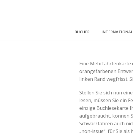
BÜCHER
INTERNATIONAL
Eine Mehrfahrtenkarte de
orangefarbenen Entwert
linken Rand wegfrisst. S
Stellen Sie sich nun ein
lesen, müssen Sie ein F
einzige Buchlesekarte Ih
aufgebraucht, können S
Schwarzfahren auch nich
„non-issue“, für Sie als