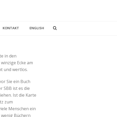
KONTAKT
ENGLISH
te in den
 winzige Ecke am
ht und wertlos.
vor Sie ein Buch
 SBB ist es die
ehen. Ist die Karte
tz zum
viele Menschen ein
so wenig Büchern