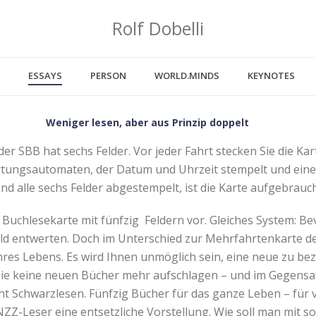
Rolf Dobelli
ESSAYS
PERSON
WORLD.MINDS
KEYNOTES
Weniger lesen, aber aus Prinzip doppelt
r SBB hat sechs Felder. Vor jeder Fahrt stecken Sie die Kar
ungsautomaten, der Datum und Uhrzeit stempelt und eine
ind alle sechs Felder abgestempelt, ist die Karte aufgebrauc
e Buchlesekarte mit fünfzig Feldern vor. Gleiches System: Be
eld entwerten. Doch im Unterschied zur Mehrfahrtenkarte der
res Lebens. Es wird Ihnen unmöglich sein, eine neue zu bezi
ie keine neuen Bücher mehr aufschlagen – und im Gegensa
t Schwarzlesen. Fünfzig Bücher für das ganze Leben – für 
 NZZ-Leser eine entsetzliche Vorstellung. Wie soll man mit 