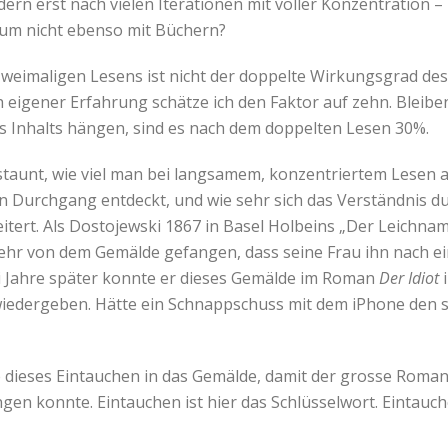
dern erst nach vielen Iterationen mit voller Konzentration
rum nicht ebenso mit Büchern?
weimaligen Lesens ist nicht der doppelte Wirkungsgrad des
ch eigener Erfahrung schätze ich den Faktor auf zehn. Bleib
s Inhalts hängen, sind es nach dem doppelten Lesen 30%.
staunt, wie viel man bei langsamem, konzentriertem Lesen ab
 Durchgang entdeckt, und wie sehr sich das Verständnis du
itert. Als Dostojewski 1867 in Basel Holbeins „Der Leichnam
sehr von dem Gemälde gefangen, dass seine Frau ihn nach e
 Jahre später konnte er dieses Gemälde im Roman
Der Idiot
wiedergeben. Hätte ein Schnappschuss mit dem iPhone den s
 dieses Eintauchen in das Gemälde, damit der grosse Roman
gen konnte. Eintauchen ist hier das Schlüsselwort. Eintauch