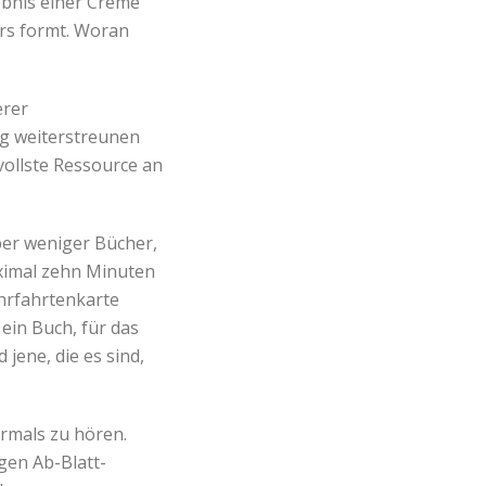
ebnis einer Crème
ers formt. Woran
erer
ig weiterstreunen
vollste Ressource an
ber weniger Bücher,
aximal zehn Minuten
ehrfahrtenkarte
 ein Buch, für das
 jene, die es sind,
hrmals zu hören.
gen Ab-Blatt-