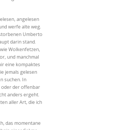
gelesen, angelesen
nd werfe alte weg.
erstorbenen Umberto
aupt darin stand.
 wie Wolkenfetzen,
vor, und manchmal
 mir eine kompaktes
ie jemals gelesen
n suchen. In
 oder der offenbar
cht anders ergeht.
n aller Art, die ich
lich, das momentane