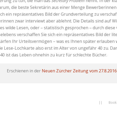
rung zu tun, die man das
Secretary Problem
nennt. In der kl
arum, die beste Sekretärin aus einer Menge Bewerberinnen 
ich ein repräsentatives Bild der Grundverteilung zu verscha
innen zwar interviewt aber ablehnt. Die Details sind auf W
es wilde Lesen, oder – statistisch gesprochen – durch diese
selebens verschaffen Sie sich ein repräsentatives Bild der lit
ärfen Ihr Urteilsvermögen – was es Ihnen später erlauben wi
die Lese-Lochkarte also erst im Alter von ungefähr 40 zu. Da
 40 ist das Leben ohnehin zu kurz für schlechte Bücher.
Erschienen in der
Neuen Zürcher Zeitung vom 27.8.2016
||
Book 