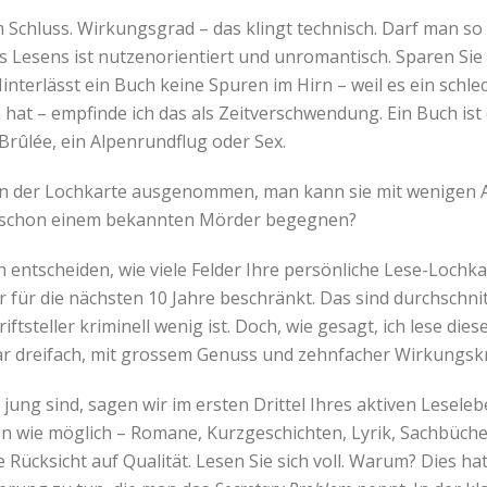
 Schluss. Wirkungsgrad – das klingt technisch. Darf man s
des Lesens ist nutzenorientiert und unromantisch. Sparen Sie
Hinterlässt ein Buch keine Spuren im Hirn – weil es ein schle
hat – empfinde ich das als Zeitverschwendung. Ein Buch ist 
Brûlée, ein Alpenrundflug oder Sex.
von der Lochkarte ausgenommen, man kann sie mit wenigen
ll schon einem bekannten Mörder begegnen?
h entscheiden, wie viele Felder Ihre persönliche Lese-Lochkar
r für die nächsten 10 Jahre beschränkt. Das sind durchschni
iftsteller kriminell wenig ist. Doch, wie gesagt, ich lese die
r dreifach, mit grossem Genuss und zehnfacher Wirkungskr
jung sind, sagen wir im ersten Drittel Ihres aktiven Leselebe
en wie möglich – Romane, Kurzgeschichten, Lyrik, Sachbücher
ücksicht auf Qualität. Lesen Sie sich voll. Warum? Dies hat