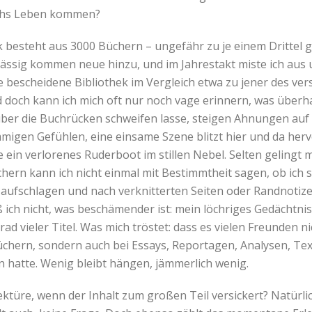
urchs Leben kommen?
k besteht aus 3000 Büchern – ungefähr zu je einem Drittel 
ssig kommen neue hinzu, und im Jahrestakt miste ich aus u
ne bescheidene Bibliothek im Vergleich etwa zu jener des v
d doch kann ich mich oft nur noch vage erinnern, was überh
über die Buchrücken schweifen lasse, steigen Ahnungen auf
migen Gefühlen, eine einsame Szene blitzt hier und da her
ie ein verlorenes Ruderboot im stillen Nebel. Selten gelingt
hern kann ich nicht einmal mit Bestimmtheit sagen, ob ich s
 aufschlagen und nach verknitterten Seiten oder Randnotize
ch nicht, was beschämender ist: mein löchriges Gedächtnis
d vieler Titel. Was mich tröstet: dass es vielen Freunden ni
chern, sondern auch bei Essays, Reportagen, Analysen, Texte
n hatte. Wenig bleibt hängen, jämmerlich wenig.
Lektüre, wenn der Inhalt zum großen Teil versickert? Natür