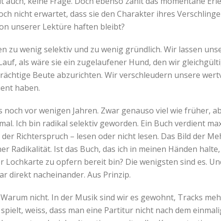
lt auch, keine Frage. Doch ebenso zählt das momentane Erl
och nicht erwartet, dass sie den Charakter ihres Verschling
von unserer Lektüre haften bleibt?
sen zu wenig selektiv und zu wenig gründlich. Wir lassen uns
auf, als wäre sie ein zugelaufener Hund, den wir gleichgült
 prächtige Beute abzurichten. Wir verschleudern unsere wert
dient haben.
ls noch vor wenigen Jahren. Zwar genauso viel wie früher, a
mal. Ich bin radikal selektiv geworden. Ein Buch verdient m
t der Richterspruch – lesen oder nicht lesen. Das Bild der M
er Radikalität. Ist das Buch, das ich in meinen Händen halte,
er Lochkarte zu opfern bereit bin? Die wenigsten sind es. Und
ar direkt nacheinander. Aus Prinzip.
 Warum nicht. In der Musik sind wir es gewohnt, Tracks me
spielt, weiss, dass man eine Partitur nicht nach dem einmali