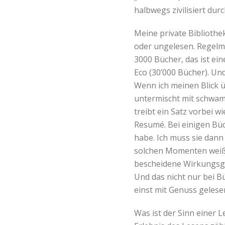
halbwegs zivilisiert d
Meine private Bibliothe
oder ungelesen. Regelmä
3000 Bücher, das ist ei
Eco (30’000 Bücher). Un
Wenn ich meinen Blick 
untermischt mit schwam
treibt ein Satz vorbei w
Resumé. Bei einigen Büc
habe. Ich muss sie dann
solchen Momenten weiß i
bescheidene Wirkungsgra
Und das nicht nur bei Bü
einst mit Genuss gelese
Was ist der Sinn einer 