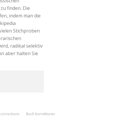
assischen
zu finden. Die
ffen, indem man die
ikipedia
 vielen Stichproben
erarischen
rd, radikal selektiv
nn aber halten Sie
corrections
Buch Korrekturen