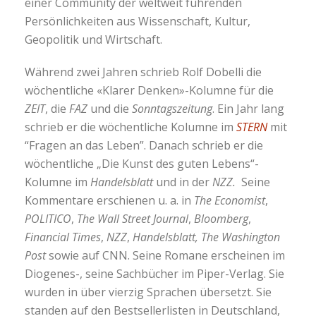
einer Community der weltweit führenden
Persönlichkeiten aus Wissenschaft, Kultur,
Geopolitik und Wirtschaft.
Während zwei Jahren schrieb Rolf Dobelli die
wöchentliche «Klarer Denken»-Kolumne für die
ZEIT
, die
FAZ
und die
Sonntagszeitung
. Ein Jahr lang
schrieb er die wöchentliche Kolumne im
STERN
mit
“Fragen an das Leben”. Danach schrieb er die
wöchentliche „Die Kunst des guten Lebens“-
Kolumne im
Handelsblatt
und in der
NZZ.
Seine
Kommentare erschienen u. a. in
The Economist
,
POLITICO
,
The Wall Street Journal
,
Bloomberg
,
Financial Times
,
NZZ
,
Handelsblatt, The Washington
Post
sowie auf CNN. Seine Romane erscheinen im
Diogenes-, seine Sachbücher im Piper-Verlag. Sie
wurden in über vierzig Sprachen übersetzt. Sie
standen auf den Bestsellerlisten in Deutschland,